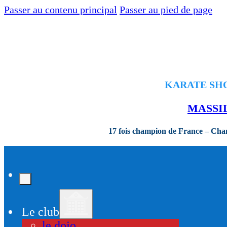
Passer au contenu principal
Passer au pied de page
KARATE SHOR
MASSI
17 fois champion de France – Ch
Le club
le dojo