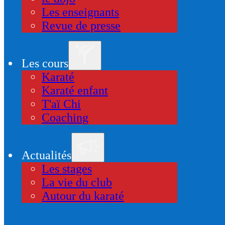
Les enseignants
Revue de presse
Les cours
Karaté
Karaté enfant
T'aï Chi
Coaching
Actualités
Les stages
La vie du club
Autour du karaté