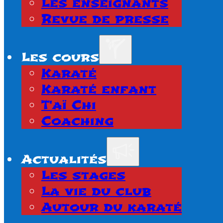
Les enseignants
Revue de presse
Les cours
Karaté
Karaté enfant
T'aï Chi
Coaching
Actualités
Les stages
La vie du club
Autour du karaté