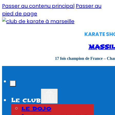
Passer au contenu principal
Passer au
pied de page
KARATE SHOR
MASSIL
17 fois champion de France – Ch
Le club
le dojo