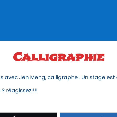
Calligraphie
ts avec Jen Meng, calligraphe . Un stage es
 ? réagissez!!!!
Tweetez
Parta