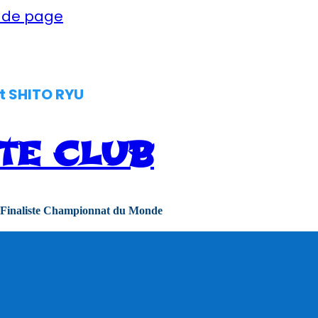
d de page
t SHITO RYU
TE CLUB
 Finaliste Championnat du Monde