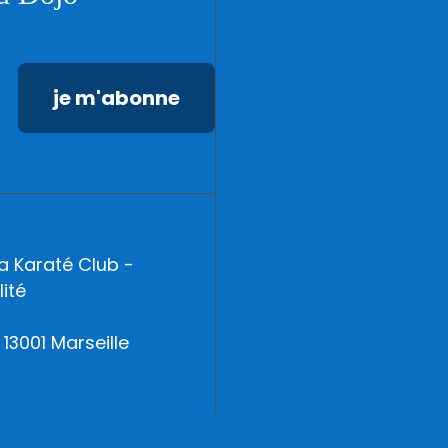
a Karaté Club -
ité
13001 Marseille