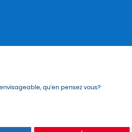
t envisageable, qu’en pensez vous?
gez
Épingle