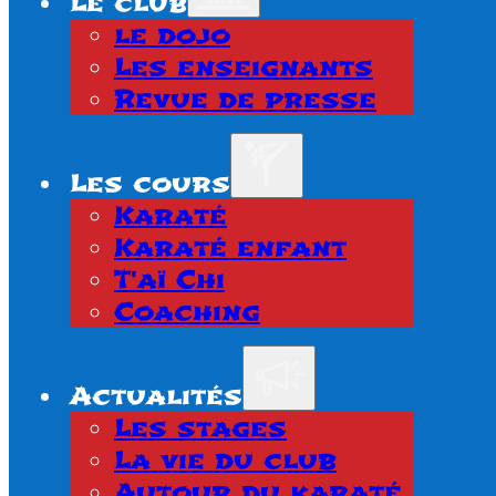
Le club
le dojo
Les enseignants
Revue de presse
Les cours
Karaté
Karaté enfant
T'aï Chi
Coaching
Actualités
Les stages
La vie du club
Autour du karaté