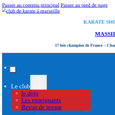
Passer au contenu principal
Passer au pied de page
KARATE SHOR
MASSI
17 fois champion de France – Ch
Le club
le dojo
Les enseignants
Revue de presse