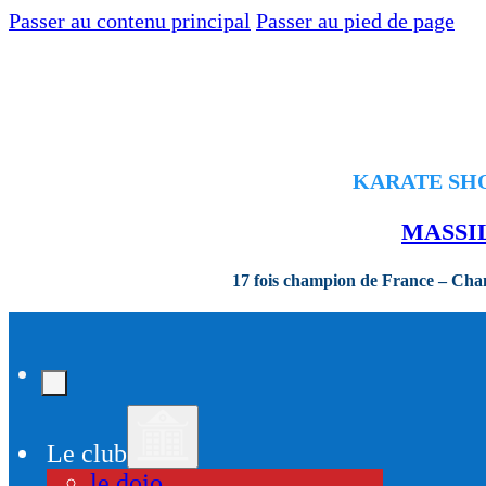
Passer au contenu principal
Passer au pied de page
KARATE SHOR
MASSI
17 fois champion de France – Ch
Le club
le dojo