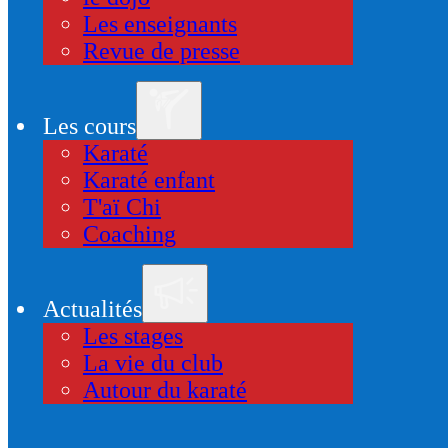
Les enseignants
Revue de presse
Les cours
Karaté
Karaté enfant
T'aï Chi
Coaching
Actualités
Les stages
La vie du club
Autour du karaté