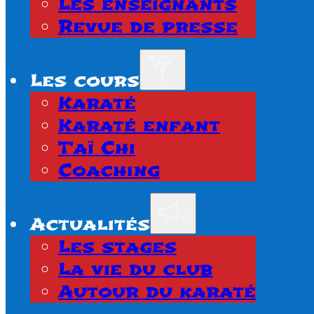
Les enseignants
Revue de presse
Les cours
Karaté
Karaté enfant
T'aï Chi
Coaching
Actualités
Les stages
La vie du club
Autour du karaté