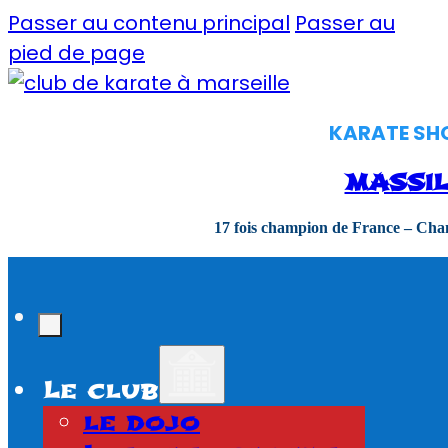
Passer au contenu principal
Passer au
pied de page
KARATE SHOR
MASSIL
17 fois champion de France – Ch
Le club
le dojo