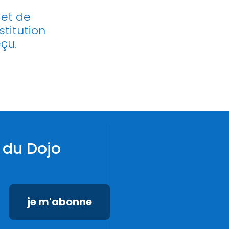
 et de
stitution
eçu.
 du Dojo