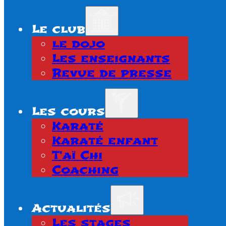
Le club
le dojo
Les enseignants
Revue de presse
Les cours
Karaté
Karaté enfant
T'aï Chi
Coaching
Actualités
Les stages