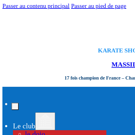
Passer au contenu principal
Passer au pied de page
KARATE SHOR
MASSI
17 fois champion de France – Ch
Le club
le dojo