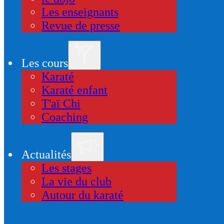
Les enseignants
Revue de presse
Les cours
Karaté
Karaté enfant
T'aï Chi
Coaching
Actualités
Les stages
La vie du club
Autour du karaté