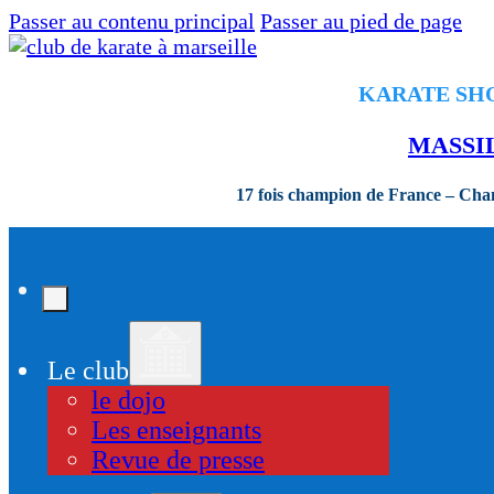
Passer au contenu principal
Passer au pied de page
KARATE SHOR
MASSI
17 fois champion de France – Ch
Le club
le dojo
Les enseignants
Revue de presse