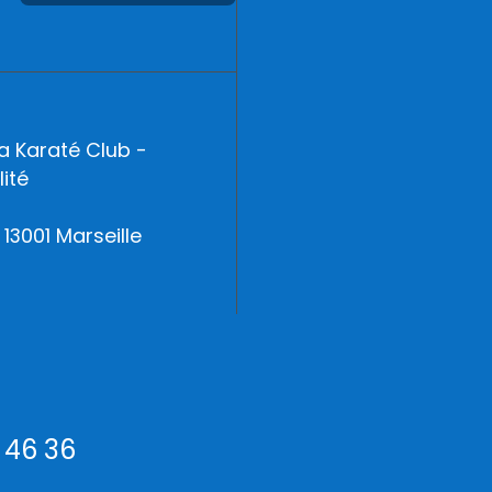
a Karaté Club -
ité
13001 Marseille
7 46 36