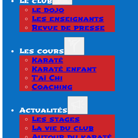
Le club
le dojo
Les enseignants
Revue de presse
Les cours
Karaté
Karaté enfant
T'aï Chi
Coaching
Actualités
Les stages
La vie du club
Autour du karaté