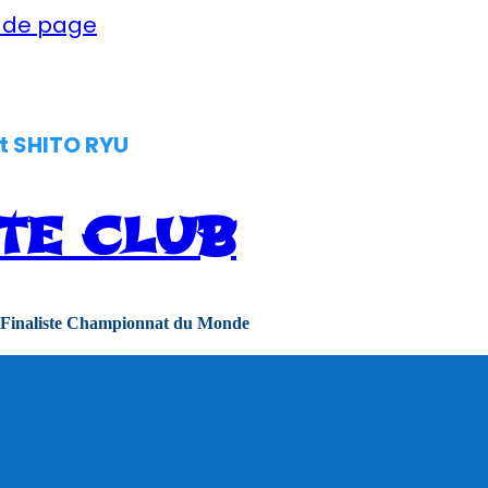
d de page
t SHITO RYU
TE CLUB
 Finaliste Championnat du Monde