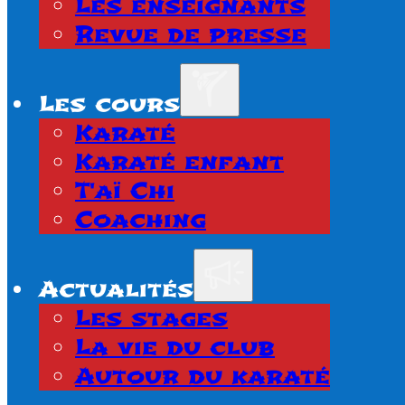
Les enseignants
Revue de presse
Les cours
Karaté
Karaté enfant
T'aï Chi
Coaching
Actualités
Les stages
La vie du club
Autour du karaté