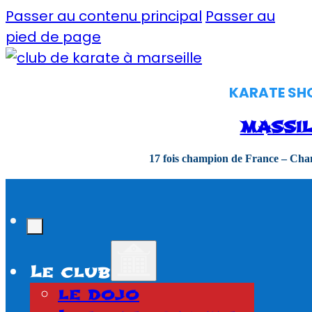
Passer au contenu principal
Passer au
pied de page
KARATE SHOR
MASSIL
17 fois champion de France – Ch
Le club
le dojo