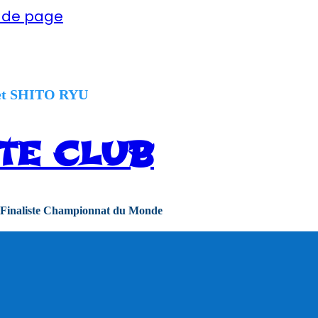
d de page
t SHITO RYU
TE CLUB
 Finaliste Championnat du Monde