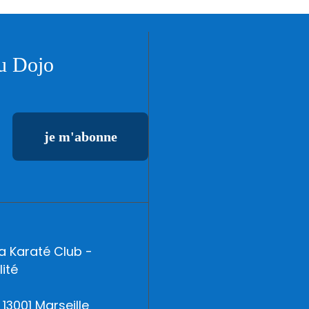
du Dojo
a Karaté Club -
ité
13001 Marseille