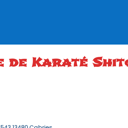
e de Karaté Shit
 543 13480 Cabries