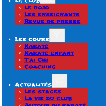
Le club
le dojo
Les enseignants
Revue de presse
Les cours
Karaté
Karaté enfant
T'aï Chi
Coaching
Actualités
Les stages
La vie du club
Autour du karaté