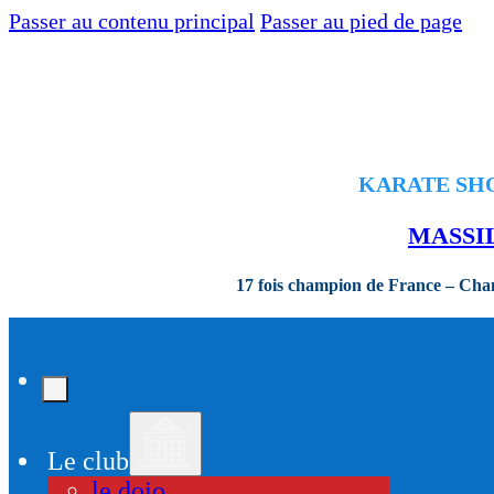
Passer au contenu principal
Passer au pied de page
KARATE SHOR
MASSI
17 fois champion de France – Ch
Le club
le dojo