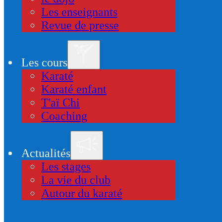
Les enseignants
Revue de presse
Les cours
Karaté
Karaté enfant
T'aï Chi
Coaching
Actualités
Les stages
La vie du club
Autour du karaté